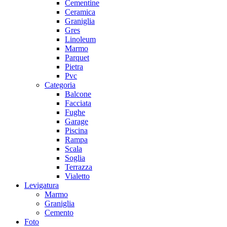
Cementine
Ceramica
Graniglia
Gres
Linoleum
Marmo
Parquet
Pietra
Pvc
Categoria
Balcone
Facciata
Fughe
Garage
Piscina
Rampa
Scala
Soglia
Terrazza
Vialetto
Levigatura
Marmo
Graniglia
Cemento
Foto