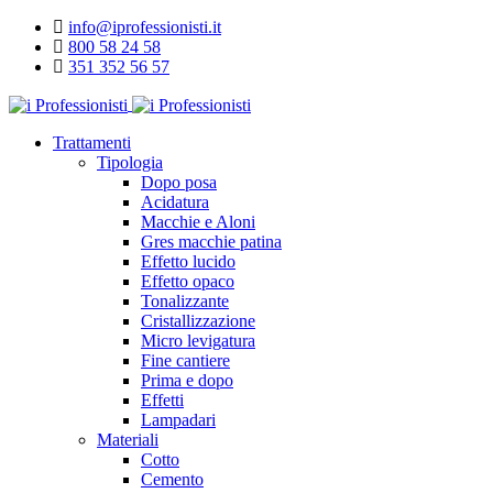
info@iprofessionisti.it
800 58 24 58
351 352 56 57
Trattamenti
Tipologia
Dopo posa
Acidatura
Macchie e Aloni
Gres macchie patina
Effetto lucido
Effetto opaco
Tonalizzante
Cristallizzazione
Micro levigatura
Fine cantiere
Prima e dopo
Effetti
Lampadari
Materiali
Cotto
Cemento