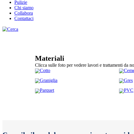
Pulizie
Chi siamo
Collabora
Contattaci
Materiali
Clicca sulle foto per vedere lavori e trattamenti da no
Cotto
Ceme
Graniglia
Gres
Parquet
PVC