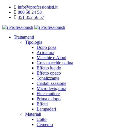
info@iprofessionisti.it
800 58 24 58
351 352 56 57
Trattamenti
Tipologia
Dopo posa
Acidatura
Macchie e Aloni
Gres macchie patina
Effetto lucido
Effetto opaco
Tonalizzante
Cristallizzazione
Micro levigatura
Fine cantiere
Prima e dopo
Effetti
Lampadari
Materiali
Cotto
Cemento