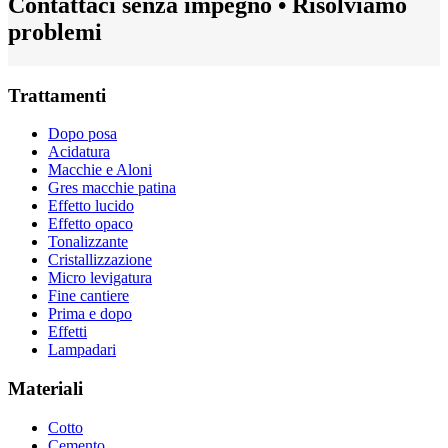
Contattaci senza impegno • Risolviamo
problemi
Trattamenti
Dopo posa
Acidatura
Macchie e Aloni
Gres macchie patina
Effetto lucido
Effetto opaco
Tonalizzante
Cristallizzazione
Micro levigatura
Fine cantiere
Prima e dopo
Effetti
Lampadari
Materiali
Cotto
Cemento