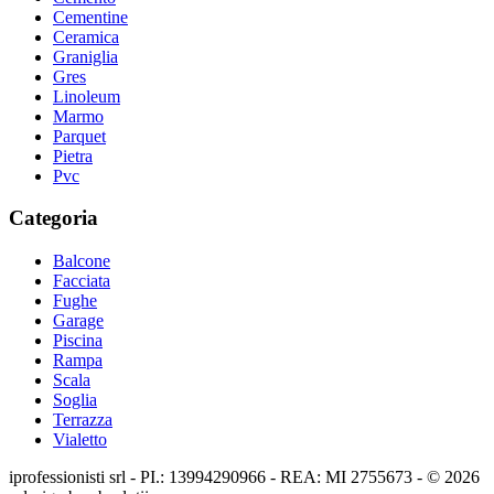
Cementine
Ceramica
Graniglia
Gres
Linoleum
Marmo
Parquet
Pietra
Pvc
Categoria
Balcone
Facciata
Fughe
Garage
Piscina
Rampa
Scala
Soglia
Terrazza
Vialetto
iprofessionisti srl - PI.: 13994290966 - REA: MI 2755673 - © 2026