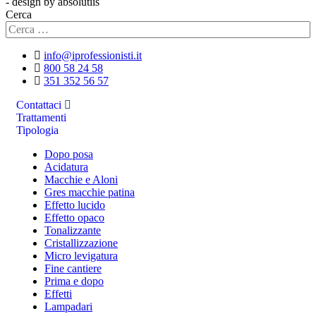
- design by absolutiis
Cerca
info@iprofessionisti.it
800 58 24 58
351 352 56 57
Contattaci
Trattamenti
Tipologia
Dopo posa
Acidatura
Macchie e Aloni
Gres macchie patina
Effetto lucido
Effetto opaco
Tonalizzante
Cristallizzazione
Micro levigatura
Fine cantiere
Prima e dopo
Effetti
Lampadari